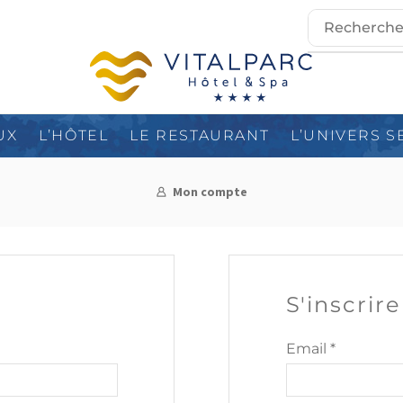
UX
L’HÔTEL
LE RESTAURANT
L’UNIVERS S
Mon compte
S'inscrire
Email
*