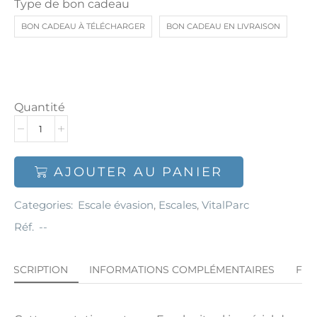
Type de bon cadeau
BON CADEAU À TÉLÉCHARGER
BON CADEAU EN LIVRAISON
Quantité
AJOUTER AU PANIER
Categories:
Escale évasion
,
Escales
,
VitalParc
Réf.
--
DESCRIPTION
INFORMATIONS COMPLÉMENTAIRES
FA