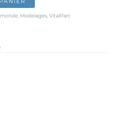
PANIER
 monde
,
Modelages
,
VitalParc
Q