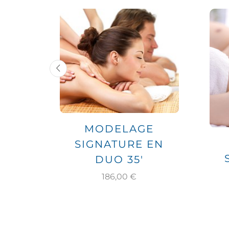
MODELAGE
E
SIGNATURE EN
 50′
DUO 35′
186,00
€