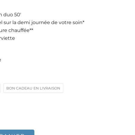
n duo 50′
el sur la demi journée de votre soin*
eure chauffée**
rviette
e
BON CADEAU EN LIVRAISON