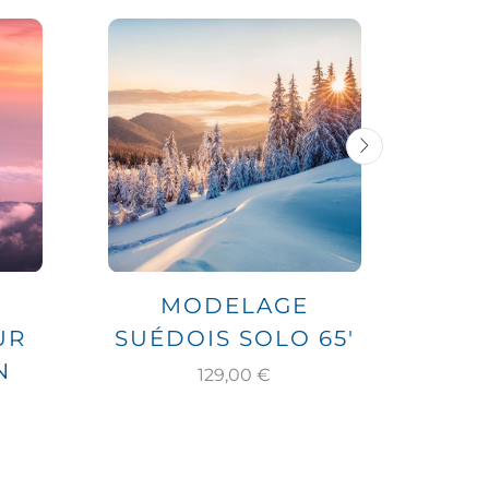
MODELAGE
UR
SUÉDOIS SOLO 65′
SUÉ
N
129,00
€