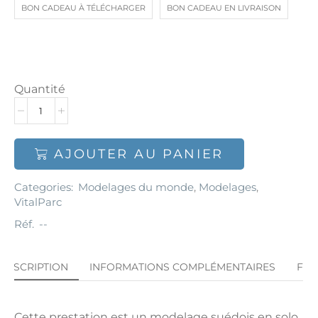
BON CADEAU À TÉLÉCHARGER
BON CADEAU EN LIVRAISON
Quantité
AJOUTER AU PANIER
Categories:
Modelages du monde
,
Modelages
,
VitalParc
Réf.
--
DESCRIPTION
INFORMATIONS COMPLÉMENTAIRES
FA
Cette prestation est un modelage suédois en solo