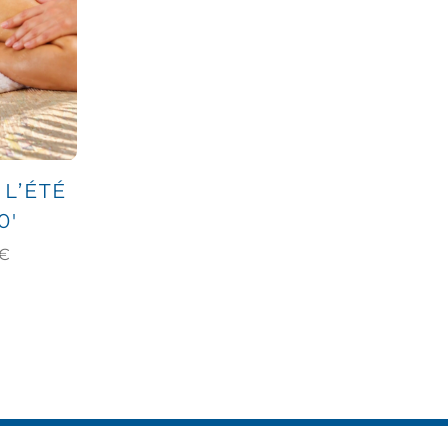
L’ÉTÉ
0′
€