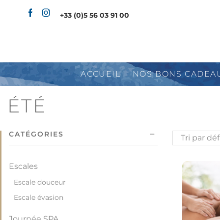
+33 (0)5 56 03 91 00
ACCUEIL
NOS BONS CADEA
ÉTÉ
CATÉGORIES
Escales
Escale douceur
Escale évasion
Journée SPA