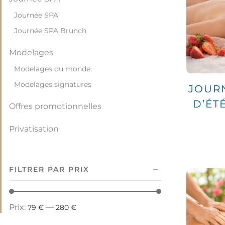
Journée SPA
Journée SPA Brunch
Modelages
Modelages du monde
Modelages signatures
JOUR
D’ÉT
Offres promotionnelles
Privatisation
Repas & Spa
FILTRER PAR PRIX
Séjour Hôtel
Univers Sensoriel
Prix:
—
79 €
280 €
Visage