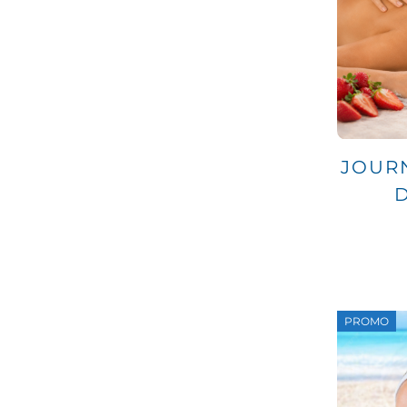
VitalParc
JOUR
D
PROMO