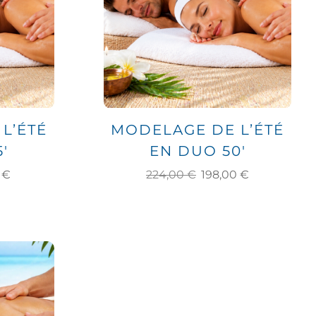
L’ÉTÉ
MODELAGE DE L’ÉTÉ
′
EN DUO 50′
0
€
224,00
€
198,00
€