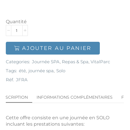
Quantité
AJOUTER AU PANIER
Categories:
Journée SPA
,
Repas & Spa
,
VitalParc
Tags:
été
,
journée spa
,
Solo
Réf.
JFRA
DESCRIPTION
INFORMATIONS COMPLÉMENTAIRES
FA
Cette offre consiste en une journée en SOLO
incluant les prestations suivantes: