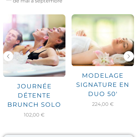
*** de mai à septembre
MODELAGE
SIGNATURE EN
JOURNÉE
DUO 50′
DÉTENTE
BRUNCH SOLO
224,00
€
102,00
€