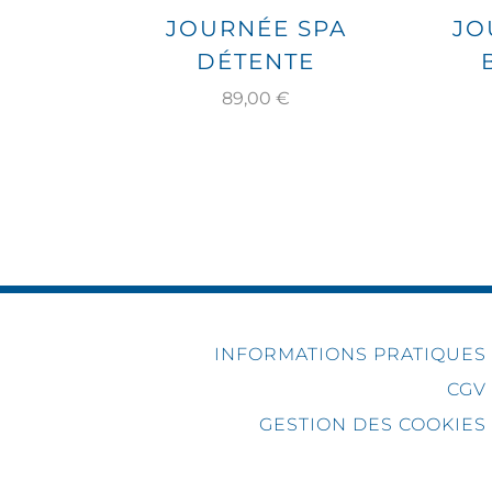
E
JOURNÉE SPA
JO
OUR
DÉTENTE
EN
89,00
€
INFORMATIONS PRATIQUES
CGV
GESTION DES COOKIES