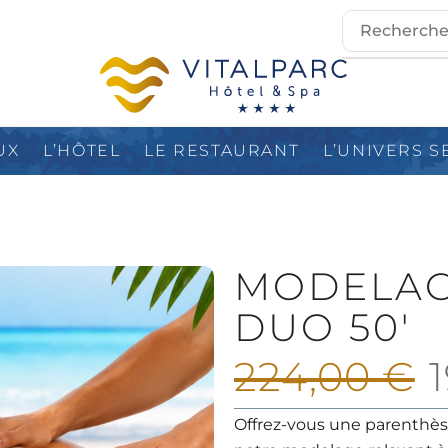
UX
L’HÔTEL
LE RESTAURANT
L’UNIVERS S
MODELAGE
DUO 50′
224,00
€
Offrez-vous une parenthèse