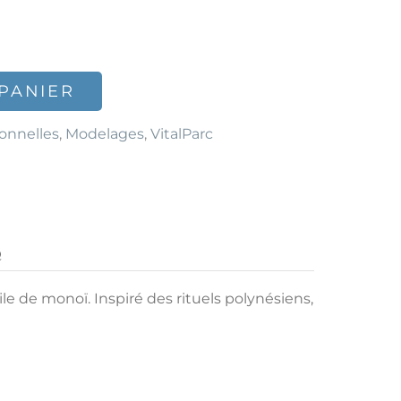
PANIER
onnelles
,
Modelages
,
VitalParc
Q
e de monoï. Inspiré des rituels polynésiens,