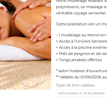
notre modelage relaxant à l
polynésiens, ce massage env
véritable voyage sensoriel.
Cette prestation est un m
– 1 modelage au Monoï en 
+ Accès à l’Univers Sensor
+ Accès à la piscine extér
+ Prêt de peignoir et de s
+ Tongs jetables offertes
* selon horaires d’ouvertur
** Valable du 01/06/2026 a
Type de bon cadeau
BON CADEAU À TÉLÉCHARGER