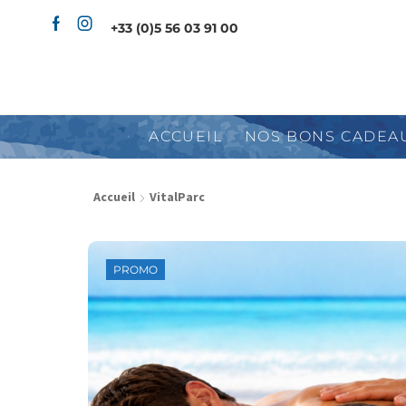
+33 (0)5 56 03 91 00
ACCUEIL
NOS BONS CADEA
Accueil
VitalParc