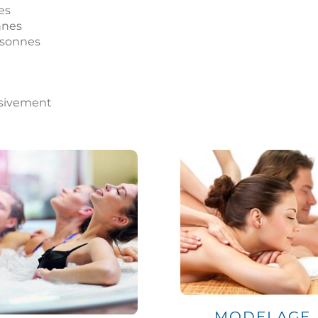
es
nnes
ersonnes
usivement
MODELAGE