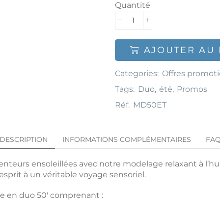
Quantité
AJOUTER AU 
Categories:
Offres promoti
Tags:
Duo
,
été
,
Promos
Réf.
MD50ET
DESCRIPTION
INFORMATIONS COMPLÉMENTAIRES
FA
nteurs ensoleillées avec notre modelage relaxant à l’huil
esprit à un véritable voyage sensoriel.
ue en duo 50′ comprenant :