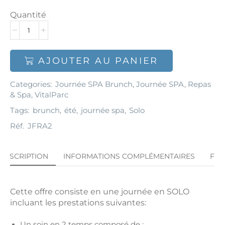
Quantité
AJOUTER AU PANIER
Categories:
Journée SPA Brunch
,
Journée SPA
,
Repas
& Spa
,
VitalParc
Tags:
brunch
,
été
,
journée spa
,
Solo
Réf.
JFRA2
DESCRIPTION
INFORMATIONS COMPLÉMENTAIRES
FA
Cette offre consiste en une journée en SOLO
incluant les prestations suivantes:
Un soin en 2 temps composé de :